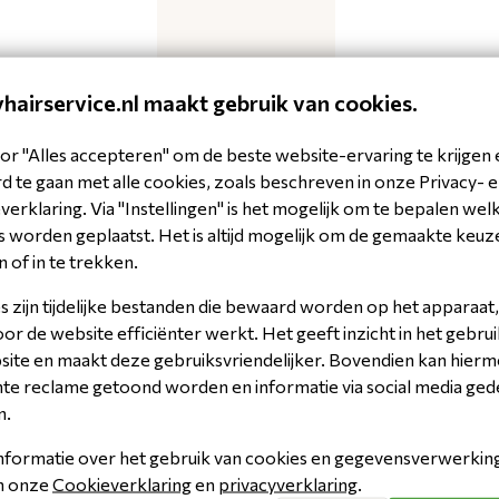
hairservice.nl maakt gebruik van cookies.
3VE 02.11 BORST
10W013-11
or "Alles accepteren" om de beste website-ervaring te krijgen 
 te gaan met alle cookies, zoals beschreven in onze Privacy- 
erklaring. Via "Instellingen" is het mogelijk om te bepalen wel
 worden geplaatst. Het is altijd mogelijk om de gemaakte keuz
n of in te trekken.
 zijn tijdelijke bestanden die bewaard worden op het apparaat,
r de website efficiënter werkt. Het geeft inzicht in het gebrui
site en maakt deze gebruiksvriendelijker. Bovendien kan hier
Gratis verzending vanaf €125,-
Bin
nte reclame getoond worden en informatie via social media ged
Voor 14:00 besteld, zelfde dag ve
n.
Professioneel advies op maat
Heb 
nformatie over het gebruik van cookies en gegevensverwerking 
ons op 010-4115555
in onze
Cookieverklaring
en
privacyverklaring
.