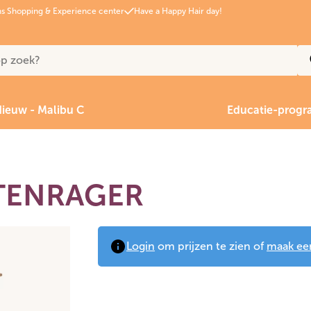
s Shopping & Experience center
Have a Happy Hair day!
ieuw - Malibu C
Educatie-prog
ITENRAGER
Login
om prijzen te zien of
maak ee