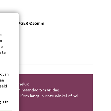
EL TUITENRAGER Ø35mm
en
en
ke
e te
k van
mee
nen de Benelux
eeld
rstuurd
Van maandag t/m vrijdag
je vragen? Kom langs in onze winkel of bel
is te