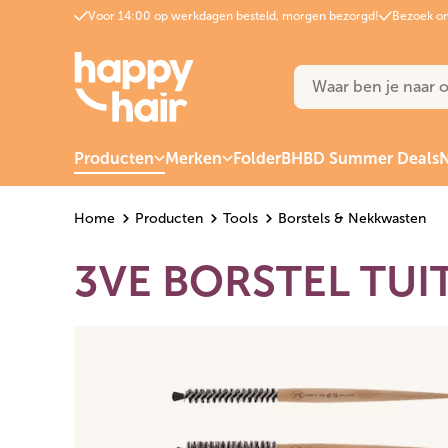
Voor 14:00 op werkdagen besteld, morgen bezorgd!
Bezoek on
Producten
Merken
Folder
BHBD Summer Deals
N
Home
Producten
Tools
Borstels & Nekkwasten
3VE BORSTEL TU