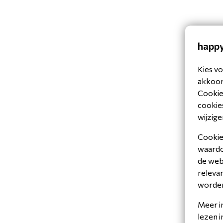
happy
Kies vo
akkoord
Cookiev
cookies
wijzige
Cookies
waardoo
de web
releva
worde
Meer i
lezen 