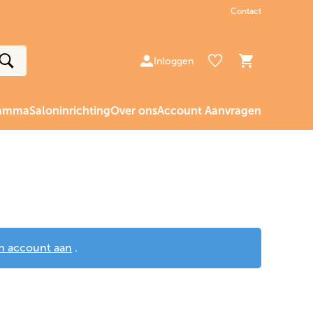
Contact
Inloggen
ramma
Saloninrichting
Over ons
Account Aanvragen
n account aan
.