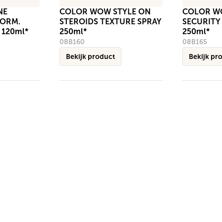
NE
COLOR WOW STYLE ON
COLOR W
FORM.
STEROIDS TEXTURE SPRAY
SECURIT
 120ml*
250ml*
250ml*
08B160
08B165
Bekijk product
Bekijk pr