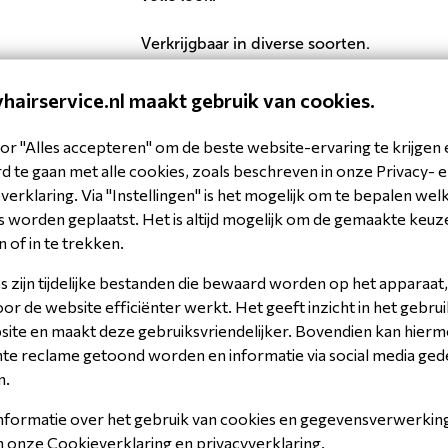
Verkrijgbaar in diverse soorten.
hairservice.nl maakt gebruik van cookies.
Specificaties
Product
or "Alles accepteren" om de beste website-ervaring te krijgen 
 te gaan met alle cookies, zoals beschreven in onze Privacy- 
Brand
Co
erklaring. Via "Instellingen" is het mogelijk om te bepalen wel
 worden geplaatst. Het is altijd mogelijk om de gemaakte keuz
n of in te trekken.
 zijn tijdelijke bestanden die bewaard worden op het apparaat,
r de website efficiënter werkt. Het geeft inzicht in het gebrui
site en maakt deze gebruiksvriendelijker. Bovendien kan hier
nte reclame getoond worden en informatie via social media ged
n.
nformatie over het gebruik van cookies en gegevensverwerking 
in onze
Cookieverklaring
en
privacyverklaring
.