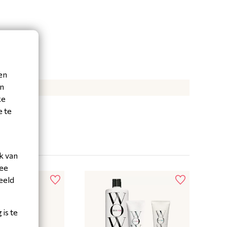
en
en
lor Wow
ke
e te
k van
mee
eeld
is te