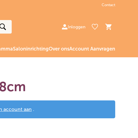
Contact
Inloggen
ramma
Saloninrichting
Over ons
Account Aanvragen
28cm
n account aan
.