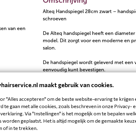
Omschrijving
Alteq Handspiegel 28cm zwart – handspi
schroeven
aken van een
De Alteq handspiegel heeft een diameter 
model. Dit zorgt voor een moderne en prof
salon.
De handspiegel wordt geleverd met een 
eenvoudig kunt bevestigen.
Verkrijgbaar in zwart.
hairservice.nl maakt gebruik van cookies.
or "Alles accepteren" om de beste website-ervaring te krijgen 
Specificaties
 te gaan met alle cookies, zoals beschreven in onze Privacy- 
erklaring. Via "Instellingen" is het mogelijk om te bepalen wel
Product
 worden geplaatst. Het is altijd mogelijk om de gemaakte keuz
Brand
n of in te trekken.