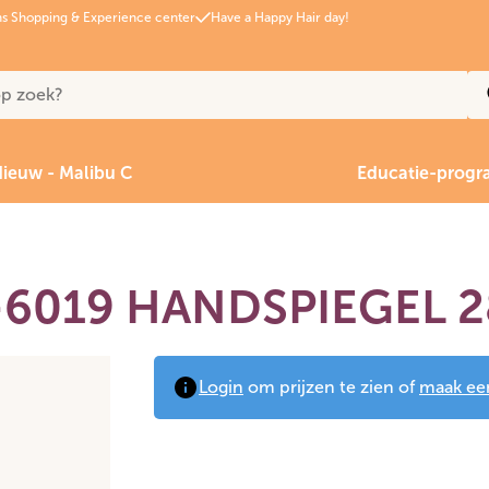
s Shopping & Experience center
Have a Happy Hair day!
ieuw - Malibu C
Educatie-prog
-6019 HANDSPIEGEL 
Login
om prijzen te zien of
maak ee