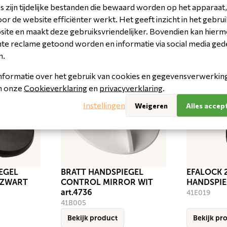
 zijn tijdelijke bestanden die bewaard worden op het apparaat,
r de website efficiënter werkt. Het geeft inzicht in het gebrui
site en maakt deze gebruiksvriendelijker. Bovendien kan hier
nte reclame getoond worden en informatie via social media ged
n.
nformatie over het gebruik van cookies en gegevensverwerking 
in onze
Cookieverklaring
en
privacyverklaring
.
Instellingen
Weigeren
Alles accep
EGEL
BRATT HANDSPIEGEL
EFALOCK 
 ZWART
CONTROL MIRROR WIT
HANDSPIE
art.4736
41E019
41B005
Bekijk product
Bekijk pr