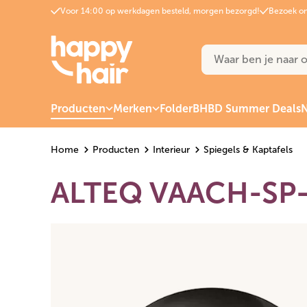
Voor 14:00 op werkdagen besteld, morgen bezorgd!
Bezoek on
Producten
Merken
Folder
BHBD Summer Deals
N
Home
Producten
Interieur
Spiegels & Kaptafels
ALTEQ VAACH-SP