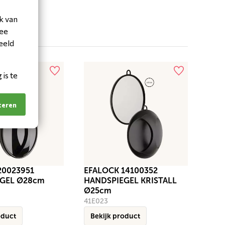
k van
mee
eeld
is te
teren
20023951
EFALOCK 14100352
GEL Ø28cm
HANDSPIEGEL KRISTALL
Ø25cm
41E023
oduct
Bekijk product