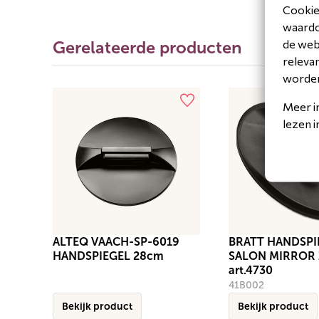
Cookies
waardoo
de web
Gerelateerde producten
releva
worde
Meer i
lezen 
ALTEQ VAACH-SP-6019
BRATT HANDSPI
HANDSPIEGEL 28cm
SALON MIRROR
art.4730
41B002
Bekijk product
Bekijk product