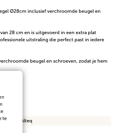
egel Ø28cm inclusief verchroomde beugel en
van 28 cm en is uitgevoerd in een extra plat
essionele uitstraling die perfect past in iedere
verchroomde beugel en schroeven, zodat je hem
en
en
ke
e te
Alteq