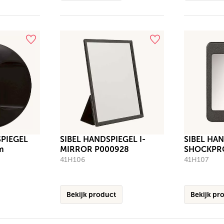
PIEGEL
SIBEL HANDSPIEGEL I-
SIBEL HA
m
MIRROR P000928
SHOCKPR
41H106
41H107
Bekijk product
Bekijk pr