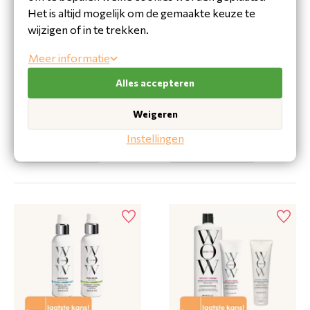
Het is altijd mogelijk om de gemaakte keuze te
wijzigen of in te trekken.
Meer informatie
Alles accepteren
COLOR WOW DREAM
COLOR WOW DREAM
Weigeren
COAT SUPERNATURAL
COAT CURLY SPRAY*
SPRAY*
Instellingen
Bekijk product
Bekijk product