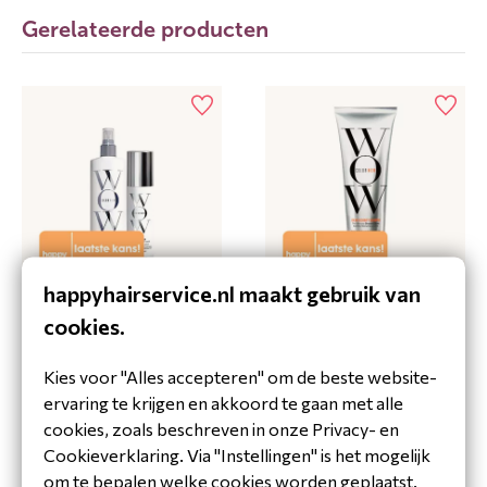
Gerelateerde producten
happyhairservice.nl maakt gebruik van
COLOR WOW DREAM
COLOR WOW COLOR
FILTER*
SECURITY SHAMPOO*
cookies.
Bekijk product
Bekijk product
Kies voor "Alles accepteren" om de beste website-
ervaring te krijgen en akkoord te gaan met alle
cookies, zoals beschreven in onze Privacy- en
Cookieverklaring. Via "Instellingen" is het mogelijk
om te bepalen welke cookies worden geplaatst.