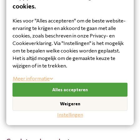
Specificaties
cookies.
Product
Brand
Depot
Kies voor "Alles accepteren" om de beste website-
ervaring te krijgen en akkoord te gaan met alle
cookies, zoals beschreven in onze Privacy- en
Vraag het onze expert!
Cookieverklaring. Via "Instellingen" is het mogelijk
om te bepalen welke cookies worden geplaatst.
Heeft u een vraag of heeft u hulp nodig bij het maken
Het is altijd mogelijk om de gemaakte keuze te
van een keuze? Neem contact op met onze adviseurs:
wijzigen of in te trekken.
Klantenservice
Meer informatie
Tel: 010-4115555
info@happyhairservice.nl
Alles accepteren
Weigeren
Stel een vraag
Instellingen